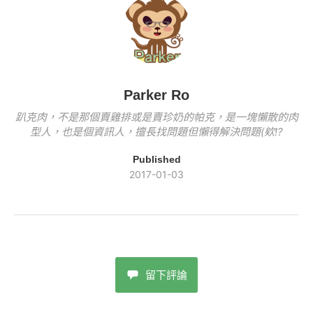
o
k
k
Parker Ro
趴克肉，不是那個賣雞排或是賣珍奶的帕克，是一塊懶散的肉
型人，也是個資訊人，擅長找問題但懶得解決問題(欸!?
Published
2017-01-03
留下評論