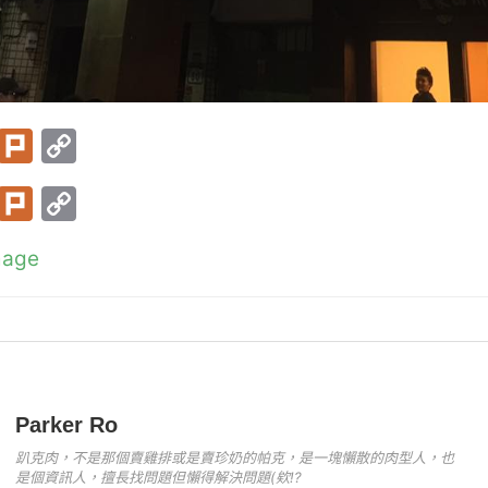
T
Pl
C
w
ur
o
T
Pl
C
itt
k
p
w
ur
o
er
y
mage
itt
k
p
Li
er
y
n
Li
k
n
k
Parker Ro
趴克肉，不是那個賣雞排或是賣珍奶的帕克，是一塊懶散的肉型人，也
是個資訊人，擅長找問題但懶得解決問題(欸!?