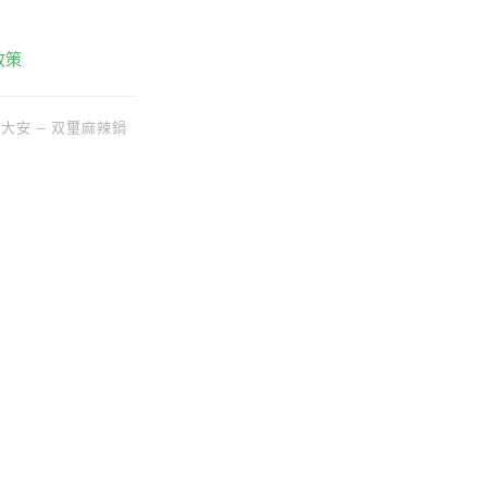
政策
大安 – 双璽麻辣鍋