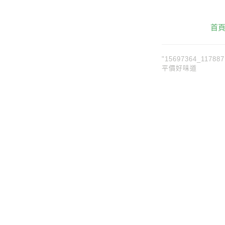
首
"15697364_11788
平價好味道