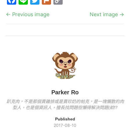
c
e
itt
k
p
a
n
w
ur
o
e
er
y
← Previous image
Next image →
c
e
itt
k
p
b
Li
e
er
y
o
n
b
Li
o
k
o
n
k
o
k
k
Parker Ro
趴克肉，不是那個賣雞排或是賣珍奶的帕克，是一塊懶散的肉
型人，也是個資訊人，擅長找問題但懶得解決問題(欸!?
Published
2017-08-10