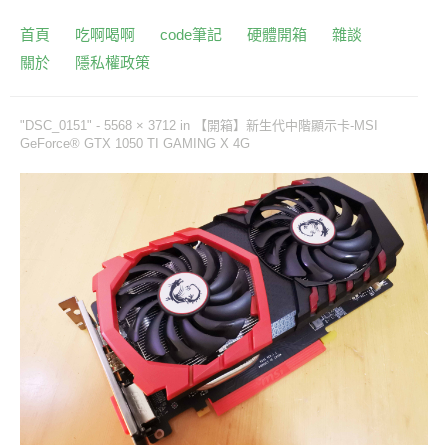
首頁
吃啊喝啊
code筆記
硬體開箱
雜談
關於
隱私權政策
"DSC_0151" -
5568 × 3712
in
【開箱】新生代中階顯示卡-MSI
GeForce® GTX 1050 TI GAMING X 4G