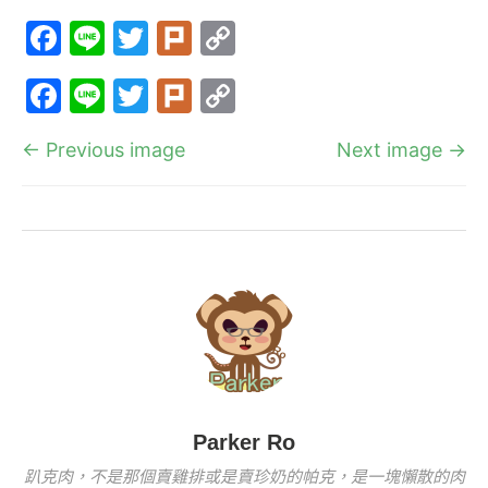
F
Li
T
Pl
C
a
n
w
ur
o
F
Li
T
Pl
C
c
e
itt
k
p
a
n
w
ur
o
e
er
y
← Previous image
Next image →
c
e
itt
k
p
b
Li
e
er
y
o
n
b
Li
o
k
o
n
k
o
k
k
Parker Ro
趴克肉，不是那個賣雞排或是賣珍奶的帕克，是一塊懶散的肉