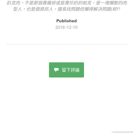
趴克肉，不是那個賣雞排或是賣珍奶的帕克，是一塊懶散的肉
型人，也是個資訊人，擅長找問題但懶得解決問題(欸!?
Published
2016-12-10
留下評論