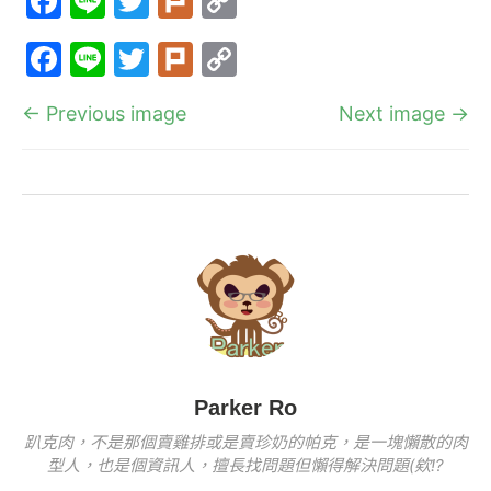
F
Li
T
Pl
C
a
n
w
ur
o
F
Li
T
Pl
C
c
e
itt
k
p
a
n
w
ur
o
e
er
y
← Previous image
Next image →
c
e
itt
k
p
b
Li
e
er
y
o
n
b
Li
o
k
o
n
k
o
k
k
Parker Ro
趴克肉，不是那個賣雞排或是賣珍奶的帕克，是一塊懶散的肉
型人，也是個資訊人，擅長找問題但懶得解決問題(欸!?