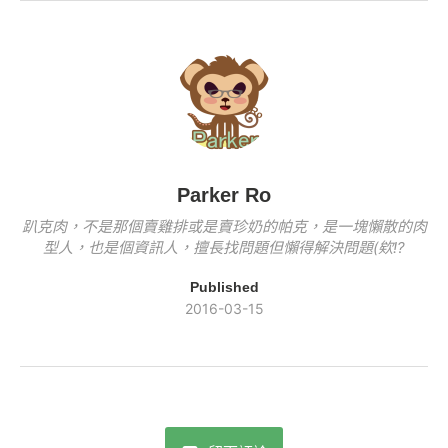
o
n
b
Li
o
k
o
n
k
o
k
k
Parker Ro
趴克肉，不是那個賣雞排或是賣珍奶的帕克，是一塊懶散的肉
型人，也是個資訊人，擅長找問題但懶得解決問題(欸!?
Published
2016-03-15