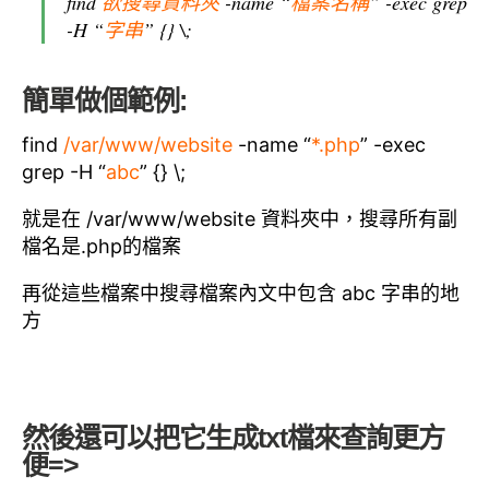
find
欲搜尋資料夾
-name “
檔案名稱
” -exec grep
o
n
-H “
字串
” {} \;
o
k
k
簡單做個範例:
find
/var/www/website
-name “
*.php
” -exec
grep -H “
abc
” {} \;
就是在 /var/www/website 資料夾中，搜尋所有副
檔名是.php的檔案
再從這些檔案中搜尋檔案內文中包含 abc 字串的地
方
然後還可以把它生成txt檔來查詢更方
便=>