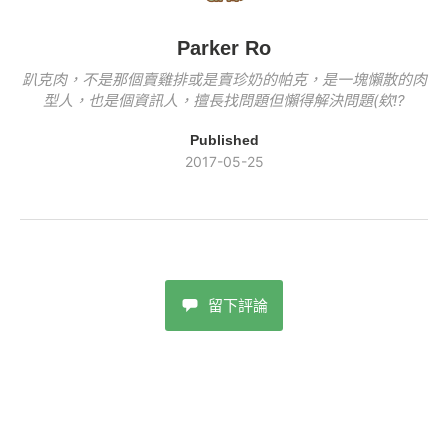
k
Parker Ro
趴克肉，不是那個賣雞排或是賣珍奶的帕克，是一塊懶散的肉
型人，也是個資訊人，擅長找問題但懶得解決問題(欸!?
Published
2017-05-25
留下評論