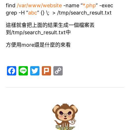
find
/var/www/website
-name “
*.php
” -exec
grep -H “
abc
” {} \; > /tmp/search_result.txt
這樣就會把上面的結果生成一個檔案丟
到/tmp/search_result.txt中
方便用more還是什麼的來看
F
Li
T
Pl
C
a
n
w
ur
o
c
e
itt
k
p
e
er
y
b
Li
o
n
o
k