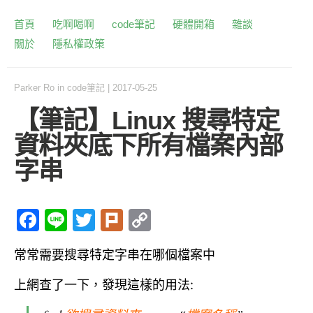
首頁
吃啊喝啊
code筆記
硬體開箱
雜談
關於
隱私權政策
Parker Ro
in
code筆記
|
2017-05-25
【筆記】Linux 搜尋特定
資料夾底下所有檔案內部
字串
F
Li
T
Pl
C
a
n
w
ur
o
常常需要搜尋特定字串在哪個檔案中
c
e
itt
k
p
e
er
y
上網查了一下，發現這樣的用法:
b
Li