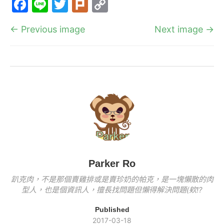
F
Li
T
Pl
C
c
e
itt
k
p
a
n
w
ur
o
e
er
y
← Previous image
Next image →
c
e
itt
k
p
b
Li
e
er
y
o
n
b
Li
o
k
o
n
k
o
k
k
Parker Ro
趴克肉，不是那個賣雞排或是賣珍奶的帕克，是一塊懶散的肉
型人，也是個資訊人，擅長找問題但懶得解決問題(欸!?
Published
2017-03-18