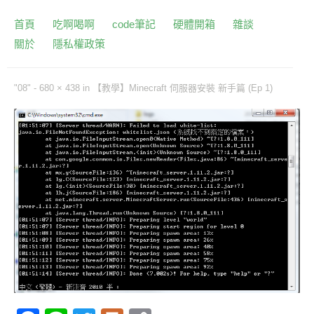
首頁
吃啊喝啊
code筆記
硬體開箱
雜談
關於
隱私權政策
"08" -
680 × 438
in
【教學】Minecraft 伺服器安裝 新手篇 (Ep 1)