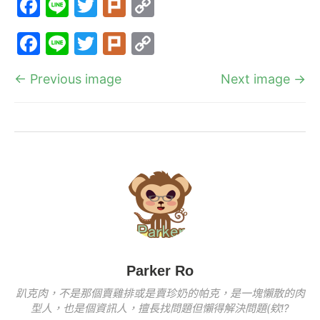
F
Li
T
Pl
C
a
n
w
ur
o
F
Li
T
Pl
C
c
e
itt
k
p
a
n
w
ur
o
e
er
y
← Previous image
Next image →
c
e
itt
k
p
b
Li
e
er
y
o
n
b
Li
o
k
o
n
k
o
k
k
Parker Ro
趴克肉，不是那個賣雞排或是賣珍奶的帕克，是一塊懶散的肉
型人，也是個資訊人，擅長找問題但懶得解決問題(欸!?