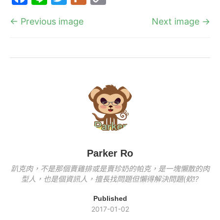
c
e
itt
k
p
a
n
w
ur
o
e
er
y
← Previous image
Next image →
c
e
itt
k
p
b
Li
e
er
y
o
n
b
Li
o
k
o
n
k
o
k
k
Parker Ro
趴克肉，不是那個賣雞排或是賣珍奶的帕克，是一塊懶散的肉
型人，也是個資訊人，擅長找問題但懶得解決問題(欸!?
Published
2017-01-02