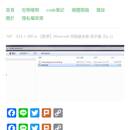
首頁
吃啊喝啊
code筆記
硬體開箱
雜談
關於
隱私權政策
"04" -
813 × 390
in
【教學】Minecraft 伺服器安裝 新手篇 (Ep 1)
F
Li
T
Pl
C
a
n
w
ur
o
F
Li
T
Pl
C