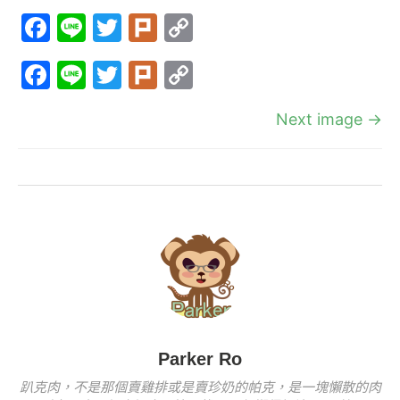
F
Li
T
Pl
C
a
n
w
ur
o
F
Li
T
Pl
C
c
e
itt
k
p
a
n
w
ur
o
e
er
y
Next image →
c
e
itt
k
p
b
Li
e
er
y
o
n
b
Li
o
k
o
n
k
o
k
k
Parker Ro
趴克肉，不是那個賣雞排或是賣珍奶的帕克，是一塊懶散的肉