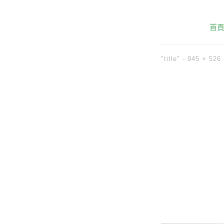
首
"title" -
945 × 526