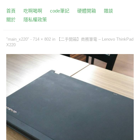
首頁
吃啊喝啊
code筆記
硬體開箱
雜談
關於
隱私權政策
"main_x220" -
714 × 802
in
【二手開箱】商務筆電 – Lenovo ThinkPad
X220