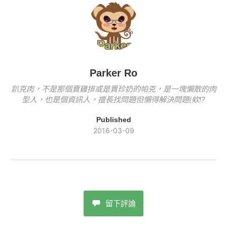
o
k
k
Parker Ro
趴克肉，不是那個賣雞排或是賣珍奶的帕克，是一塊懶散的肉
型人，也是個資訊人，擅長找問題但懶得解決問題(欸!?
Published
2016-03-09
留下評論