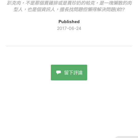
趴克肉，不是那個賣雞排或是賣珍奶的帕克，是一塊懶散的肉
型人，也是個資訊人，擅長找問題但懶得解決問題(欸!?
Published
2017-06-24
留下評論