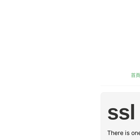
首
ssl
There is o