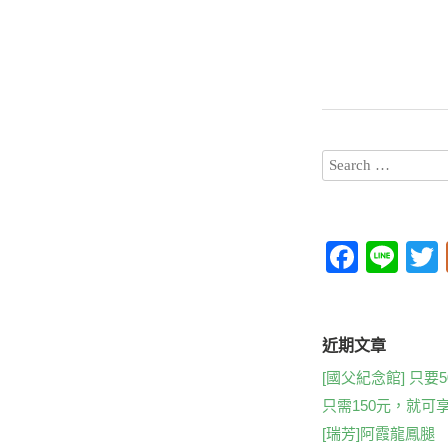
F
Li
a
n
c
e
t
e
近期文章
b
[國父紀念館] 只要500
只需150元，就可
o
[瑞芳]阿霞龍鳳腿