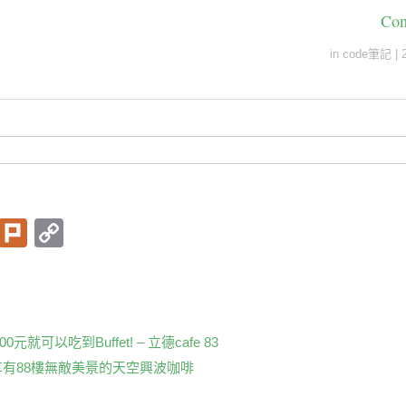
Con
in
code筆記
|
T
Pl
C
wi
ur
o
t
k
p
er
y
Li
元就可以吃到Buffet! – 立德cafe 83
享有88樓無敵美景的天空興波咖啡
n