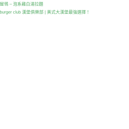
k
 麵屋鴒 – 泡系雞白湯拉麵
re burger club 漢堡俱樂部 | 美式大漢堡最強選擇！