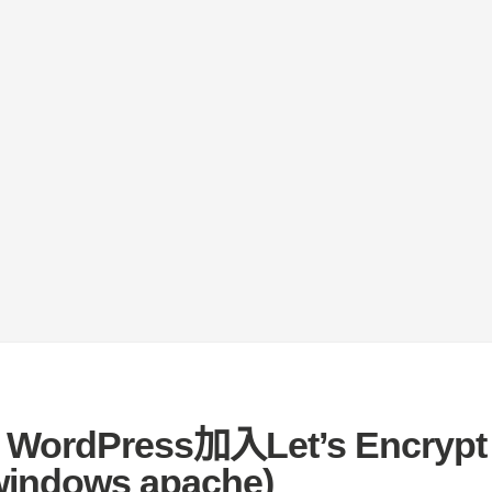
rdPress加入Let’s Encrypt 
ndows apache)