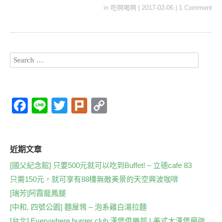
in
吃啊喝啊
|
2017-02-06
|
1 Comment
F
Li
T
Pl
C
a
n
wi
ur
o
c
e
tt
k
p
e
er
y
近期文章
b
Li
[國父紀念館] 只要500元就可以吃到Buffet! – 立德cafe 83
只需150元，就可享有88樓無敵美景的天空興波咖啡
o
n
[瑞芳]阿霞龍鳳腿
o
k
[中和, 四號公園] 麵屋鴒 – 泡系雞白湯拉麵
k
[台北] Everywhere burger club 漢堡俱樂部 | 美式大漢堡最強