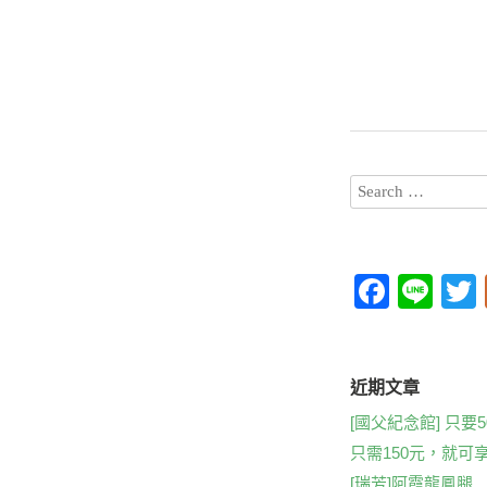
F
Li
a
n
c
e
t
e
近期文章
b
[國父紀念館] 只要500
只需150元，就可
o
[瑞芳]阿霞龍鳳腿