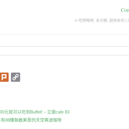
Con
in
吃啊喝啊
,
未分類
,
超商系列
|
T
Pl
C
wi
ur
o
t
k
p
er
y
Li
元就可以吃到Buffet! – 立德cafe 83
享有88樓無敵美景的天空興波咖啡
n