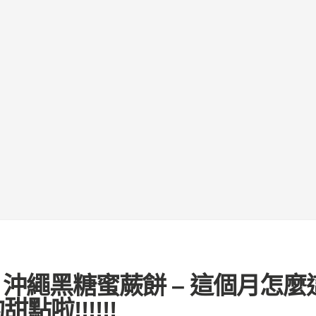
1】沖繩黑糖蜜蕨餅 – 這個月怎麼
點啦!!!!!!