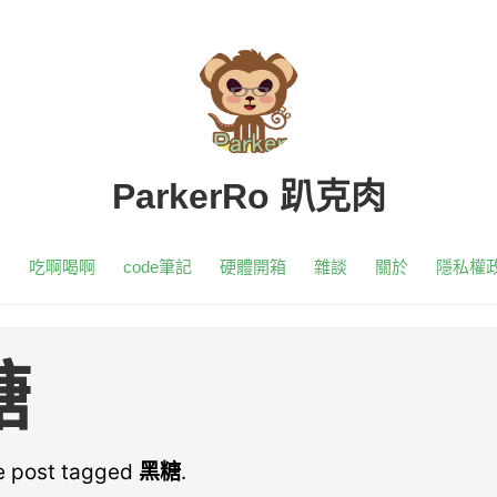
ParkerRo 趴克肉
頁
吃啊喝啊
code筆記
硬體開箱
雜談
關於
隱私權
糖
ne post tagged
黑糖
.