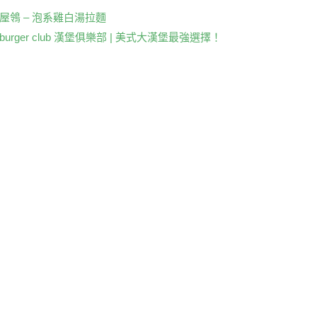
k
 麵屋鴒 – 泡系雞白湯拉麵
re burger club 漢堡俱樂部 | 美式大漢堡最強選擇！