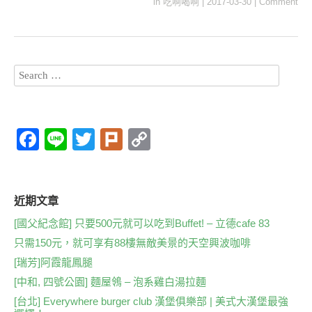
in
吃啊喝啊
|
2017-03-30
|
Comment
F
Li
T
Pl
C
a
n
wi
ur
o
c
e
tt
k
p
e
er
y
近期文章
b
Li
[國父紀念館] 只要500元就可以吃到Buffet! – 立德cafe 83
只需150元，就可享有88樓無敵美景的天空興波咖啡
o
n
[瑞芳]阿霞龍鳳腿
o
k
[中和, 四號公園] 麵屋鴒 – 泡系雞白湯拉麵
k
[台北] Everywhere burger club 漢堡俱樂部 | 美式大漢堡最強