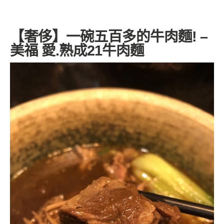
【奢侈】一碗五百多的牛肉麵! –
美福 愛.熟成21牛肉麵