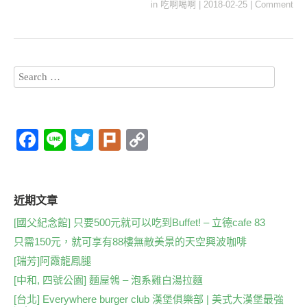
in
吃啊喝啊
|
2018-02-25
|
Comment
F
Li
T
Pl
C
a
n
wi
ur
o
c
e
tt
k
p
e
er
y
近期文章
b
Li
[國父紀念館] 只要500元就可以吃到Buffet! – 立德cafe 83
只需150元，就可享有88樓無敵美景的天空興波咖啡
o
n
[瑞芳]阿霞龍鳳腿
o
k
[中和, 四號公園] 麵屋鴒 – 泡系雞白湯拉麵
k
[台北] Everywhere burger club 漢堡俱樂部 | 美式大漢堡最強