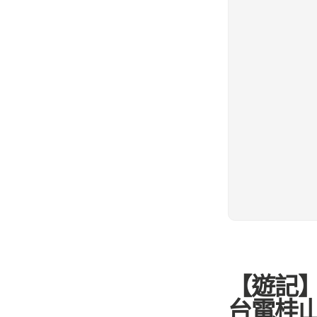
【遊記】
台電桂