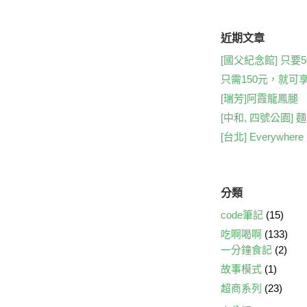
c
e
t
e
近期文章
b
[國父紀念館] 只要500
只需150元，就可
o
[瑞芳]阿霞龍鳳腿
o
[中和, 四號公園]
k
[台北] Everywhe
分類
code筆記
(15)
吃啊喝啊
(133)
一分鐘食記
(2)
故事模式
(1)
超商系列
(23)