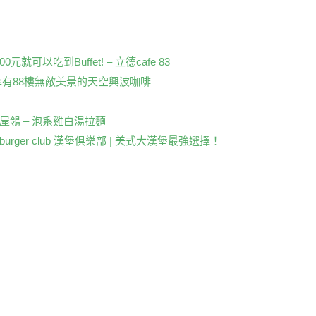
t
k
p
er
y
Li
元就可以吃到Buffet! – 立德cafe 83
享有88樓無敵美景的天空興波咖啡
n
k
 麵屋鴒 – 泡系雞白湯拉麵
re burger club 漢堡俱樂部 | 美式大漢堡最強選擇！