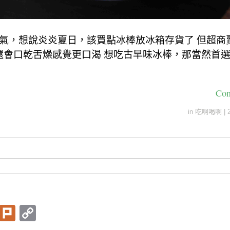
氣，想說炎炎夏日，該買點冰棒放冰箱存貨了 但超商
還會口乾舌燥感覺更口渴 想吃古早味冰棒，那當然首
Con
in
吃啊喝啊
|
T
Pl
C
wi
ur
o