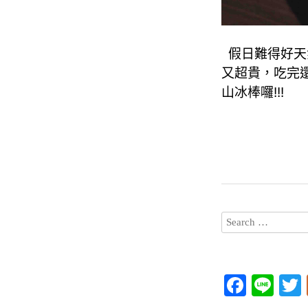
假日難得好天
又超貴，吃完
山冰棒囉!!!
F
Li
a
n