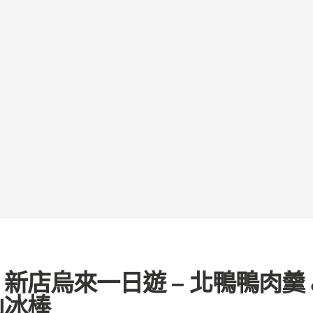
新店烏來一日遊 – 北鴨鴨肉羹 
山冰棒