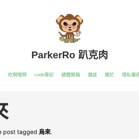
ParkerRo 趴克肉
頁
吃啊喝啊
code筆記
硬體開箱
雜談
關於
隱私權
來
ne post tagged
烏來
.