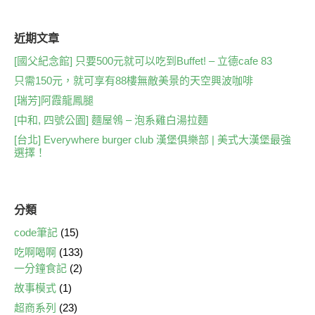
c
e
tt
k
p
e
er
y
近期文章
b
Li
[國父紀念館] 只要500元就可以吃到Buffet! – 立德cafe 83
只需150元，就可享有88樓無敵美景的天空興波咖啡
o
n
[瑞芳]阿霞龍鳳腿
o
k
[中和, 四號公園] 麵屋鴒 – 泡系雞白湯拉麵
k
[台北] Everywhere burger club 漢堡俱樂部 | 美式大漢堡最強
選擇！
分類
code筆記
(15)
吃啊喝啊
(133)
一分鐘食記
(2)
故事模式
(1)
超商系列
(23)