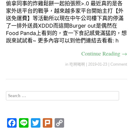
偷拿同事的炸雞鬆餅一起拍張照>.0 最近真的是各
家外送平台的戰爭，越來越多家平台開始主打【外
送免運費】等活動所以現在中午公司樓下真的停滿
了一排外送員XDDD而這間Burger out是偶然在
Food Panda上看到的，查一下食記感覺滿猛的，想
說來試試看~ 更多內容可以到他們連結去看看: h
Continue Reading →
in
吃啊喝啊
|
2019-01-23
|
Comment
F
Li
T
Pl
C
a
n
wi
ur
o