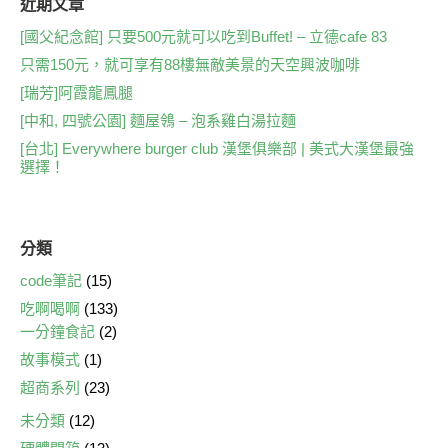
e
er
y
近期文章
b
Li
[國父紀念館] 只要500元就可以吃到Buffet! – 立德cafe 83
只需150元，就可享有88樓無敵美景的天空興波咖啡
o
n
[瑞芳]阿霞龍鳳腿
o
k
[中和, 四號公園] 麵屋鴒 – 泡系雞白湯拉麵
k
[台北] Everywhere burger club 漢堡俱樂部 | 美式大漢堡最強
選擇！
分類
code筆記
(15)
吃啊喝啊
(133)
一分鐘食記
(2)
故事模式
(1)
超商系列
(23)
未分類
(12)