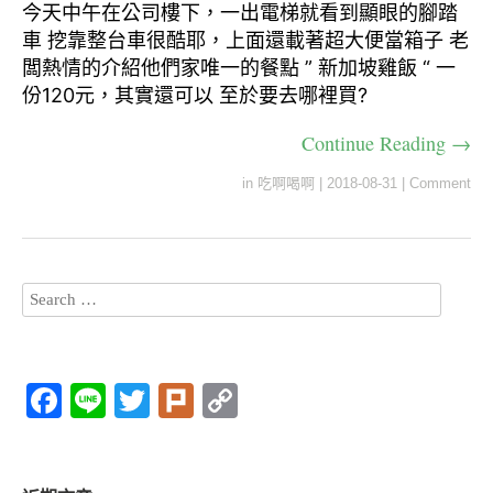
今天中午在公司樓下，一出電梯就看到顯眼的腳踏
車 挖靠整台車很酷耶，上面還載著超大便當箱子 老
闆熱情的介紹他們家唯一的餐點 ” 新加坡雞飯 “ 一
份120元，其實還可以 至於要去哪裡買?
Continue Reading →
in
吃啊喝啊
|
2018-08-31
|
Comment
F
Li
T
Pl
C
a
n
wi
ur
o
c
e
tt
k
p