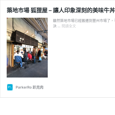
築地市場 狐狸屋 – 讓人印象深刻的美味牛丼
雖然築地市場已經搬遷到豐州市場了，
築
決 …
閱讀全文
地
市
場
狐
狸
屋
–
讓
人
印
象
ParkerRo 趴克肉
深
刻
的
美
味